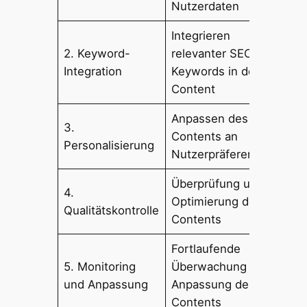
Nutzerdaten
Integrieren
Ver
2. Keyword-
relevanter SEO-
Sic
Integration
Keywords in den
Suc
Content
Anpassen des
3.
Höh
Contents an
Personalisierung
Nut
Nutzerpräferenzen
Überprüfung und
Hoh
4.
Optimierung des
Qua
Qualitätskontrolle
Contents
Nut
Fortlaufende
Nac
5. Monitoring
Überwachung und
Per
und Anpassung
Anpassung des
Rel
Contents